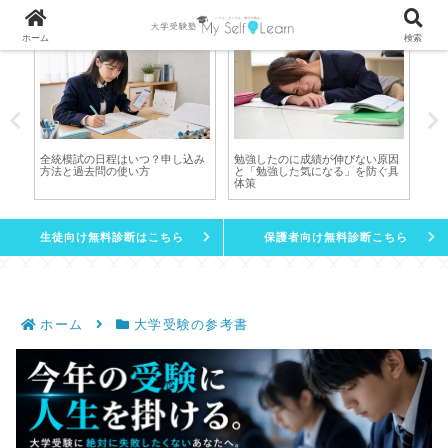
ホーム
検索
エ
全統模試の日程はいつ？申し込み
勉強したのに成績が伸びない原因
化
く
方法と過去問の使い方
と「勉強した気になる」を防ぐ具
受
や
体策
生徒向け無料診断はこちら
保護者向け無料診断こちら
ホーム
大学受験の参考書