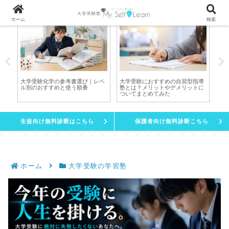
ホーム
検索
大学受験化学の参考書選び｜レベ
大学受験におすすめの自習型指導
勉
理
ル別のおすすめと使う順番
塾とは？メリットやデメリットに
い
ついてまとめてみた
作
生徒向け無料診断はこちら
保護者向け無料診断こちら
ホーム
大学受験の学習塾