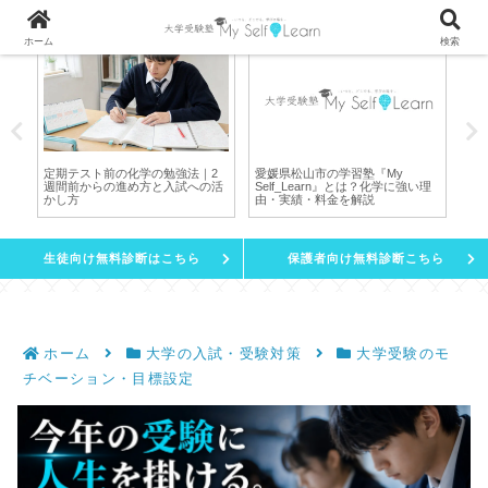
ホーム
検索
直
定期テスト前の化学の勉強法｜2
愛媛県松山市の学習塾『My
ワ
の
週間前からの進め方と入試への活
Self_Learn』とは？化学に強い理
受
つ
かし方
由・実績・料金を解説
生徒向け無料診断はこちら
保護者向け無料診断こちら
ホーム
大学の入試・受験対策
大学受験のモ
チベーション・目標設定